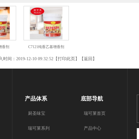
增香剂
C7121纯香乙基增香剂
间：2019-12-10 09:32:52【
打印此页
】【
返回
】
产品体系
底部导航
厨圣味宝
瑞可莱首页
瑞可莱系列
产品中心