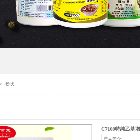
>
-粉状
C7108特纯乙基
产品简介: